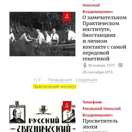
Николай
Владимирович
Д
О замечательном
Практическом
институте,
биостанциях
и личном
контакте с самой
передовой
генетикой
30 января 1975
28 сентября 2016
1
/
3
Предыдущее
Следующее
Практический
институт
Тимофеев-
Д
Ресовский
Николай
Владимирович
Просветитель
эпохи