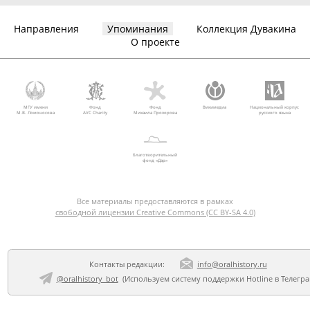
Направления
Упоминания
Коллекция Дувакина
О проекте
МГУ имени
Фонд
Фонд
Викимедиа
Национальный корпус
М.В. Ломоносова
AVC Charity
Михаила Прохорова
русского языка
Благотворительный
фонд «Дар»
Все материалы предоставляются в рамках
свободной лицензии Creative Commons (CC BY-SA 4.0)
Контакты редакции:
info@oralhistory.ru
@oralhistory_bot
(Используем
систему поддержки Hotline в Телегр