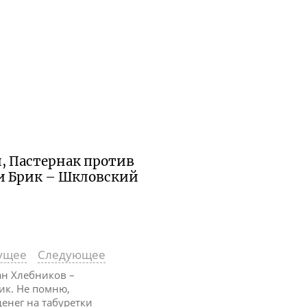
и, Пастернак против
и Брик – Шкловский
ущее
Следующее
ан Хлебников –
ик. Не помню,
денег на табуретки