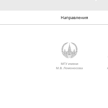
Направления
МГУ имени
М.В. Ломоносова