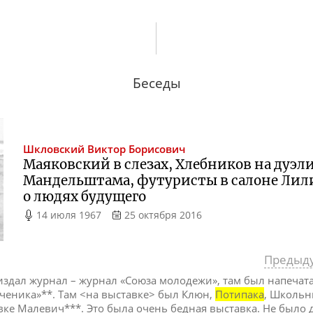
Беседы
Шкловский
Виктор Борисович
Маяковский в слезах, Хлебников на дуэл
Мандельштама, футуристы в салоне Лил
о людях будущего
14 июля 1967
25 октября 2016
Предыд
издал журнал – журнал «Союза молодежи», там был напечат
ученика»**. Там <на выставке> был Клюн,
Потипака
, Школьн
вке Малевич***. Это была очень бедная выставка. Не было 