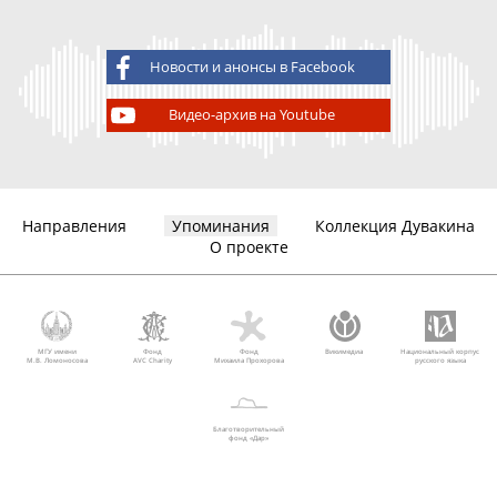
Новости и анонсы в Facebook
Видео-архив на Youtube
Направления
Упоминания
Коллекция Дувакина
О проекте
МГУ имени
Фонд
Фонд
Викимедиа
Национальный корпус
М.В. Ломоносова
AVC Charity
Михаила Прохорова
русского языка
Благотворительный
фонд «Дар»