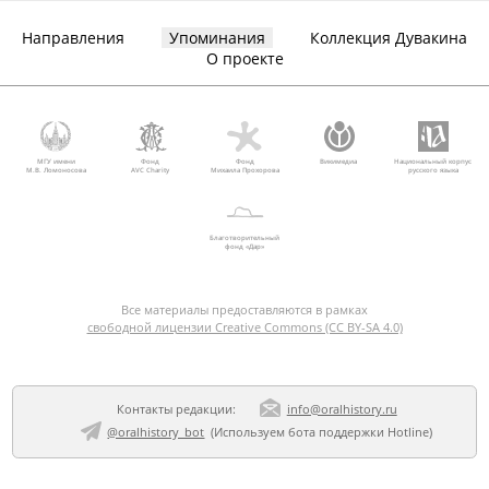
Направления
Упоминания
Коллекция Дувакина
О проекте
МГУ имени
Фонд
Фонд
Викимедиа
Национальный корпус
М.В. Ломоносова
AVC Charity
Михаила Прохорова
русского языка
Благотворительный
фонд «Дар»
Все материалы предоставляются в рамках
свободной лицензии Creative Commons (CC BY-SA 4.0)
Контакты редакции:
info@oralhistory.ru
@oralhistory_bot
(Используем
бота поддержки Hotline
)