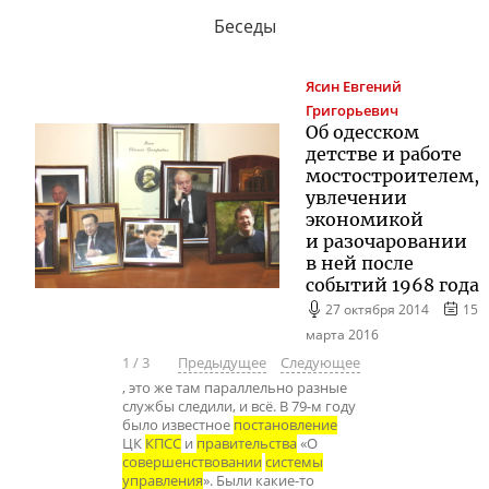
Беседы
Ясин
Евгений
Григорьевич
Об одесском
детстве и работе
мостостроителем,
увлечении
экономикой
и разочаровании
в ней после
событий 1968 года
27 октября 2014
15
марта 2016
1
/
3
Предыдущее
Следующее
, это же там параллельно разные
службы следили, и всё. В 79-м году
было известное
постановление
ЦК
КПСС
и
правительства
«О
совершенствовании
системы
управления
». Были какие-то