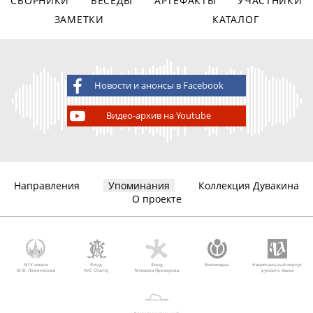
СБОРНИКИ
БЕСЕДЫ
АРТЕФАКТЫ
УЧАСТНИКИ
ЗАМЕТКИ
КАТАЛОГ
Новости и анонсы в Facebook
Видео-архив на Youtube
Направления
Упоминания
Коллекция Дувакина
О проекте
МГУ имени
Фонд
Фонд
Викимедиа
Национальный корпус
М.В. Ломоносова
AVC Charity
Михаила Прохорова
русского языка