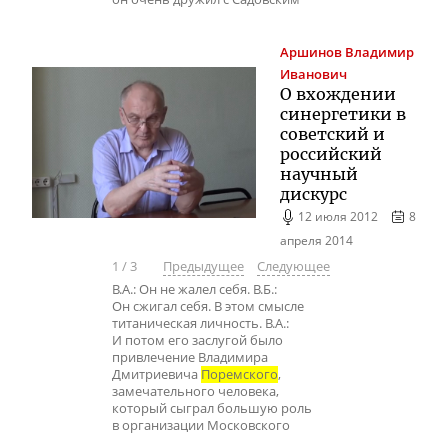
Аршинов
Владимир
Иванович
О вхождении
синергетики в
советский и
российский
научный
дискурс
12 июля 2012
8
апреля 2014
1
/
3
Предыдущее
Следующее
В.А.: Он не жалел себя. В.Б.:
Он сжигал себя. В этом смысле
титаническая личность. В.А.:
И потом его заслугой было
привлечение Владимира
Дмитриевича
Поремского
,
замечательного человека,
который сыграл большую роль
в организации Московского