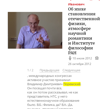
Иванович
Об эпохе
становления
отечественной
физики,
атмосфере
научной
романтики
и Институте
философии
РАН
10 июля 2012
26 октября 2012
1
/
2
Предыдущее
Следующее
, международных конгрессах
активное участие принимал
Владимир Дмитриевич
Поремский
.
Он посещал почти все,
как он потом рассказывал, не как
представитель НТС, у него
естественнонаучное образование
было. В.Б.: Физика, да? В.А.: Да,
он очень дружил с Садовским