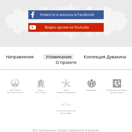
Новости и анонсы в Facebook
Видео-архив на Youtube
Направления
Упоминания
Коллекция Дувакина
О проекте
МГУ имени
Фонд
Фонд
Викимедиа
Национальный корпус
М.В. Ломоносова
AVC Charity
Михаила Прохорова
русского языка
Благотворительный
фонд «Дар»
Все материалы предоставляются в рамках