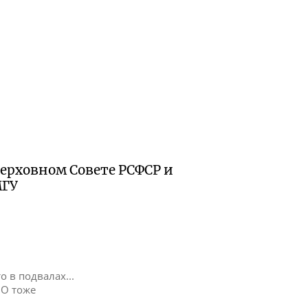
Верховном Совете РСФСР и
МГУ
 в подвалах...
 О тоже