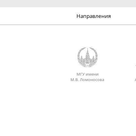
Направления
МГУ имени
М.В. Ломоносова