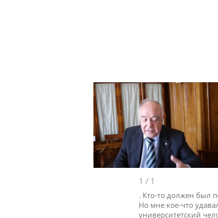
1
/
1
. Кто-то должен был 
Но мне кое-что удава
университетский чел