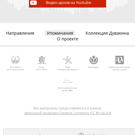
Видео-архив на Youtube
Направления
Упоминания
Коллекция Дувакина
О проекте
МГУ имени
Фонд
Фонд
Викимедиа
Национальный корпус
М.В. Ломоносова
AVC Charity
Михаила Прохорова
русского языка
Благотворительный
фонд «Дар»
Все материалы предоставляются в рамках
свободной лицензии Creative Commons (CC BY-SA 4.0)