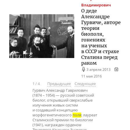
Владимирович
О деде
Александре
Гурвиче, авторе
теории
биополя,
гонениях
на ученых
в СССР и страхе
Сталина перед
раком
3 апреля 2013
11 мая 2016
1
/
4
Предыдущее
Следующее
Гурвич Александр Гаврилович
(1874 – 1954) — русский советский
биолог, открывший сверхслабые
излучения живых систем
и создавший концепцию
морфогенетического
поля
; лауреат
Сталинской премии по биологии
(1941), награжден орденом
Трудового Красного Знамени.