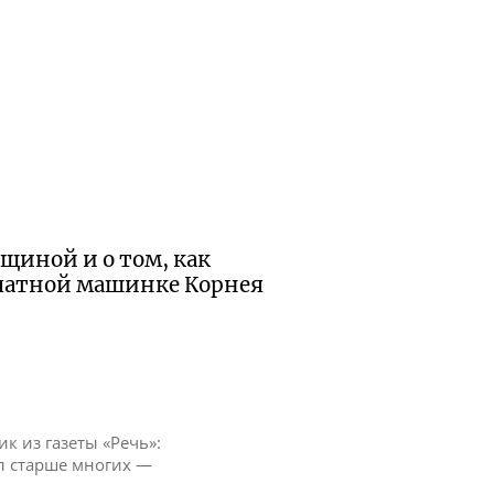
вщиной и о том, как
ечатной машинке Корнея
тик из газеты «Речь»:
ыл старше многих —