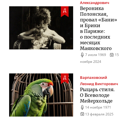
Александрович
Вероника
Д
Полонская,
провал «Бани»
и Брики
в Париже:
о последних
месяцах
Маяковского
7 июля 1969
15
ноября 2024
Д
Варпаховский
Леонид Викторович
Рыцарь стиля.
О Всеволоде
Мейерхольде
14 ноября 1971
13 февраля 2025