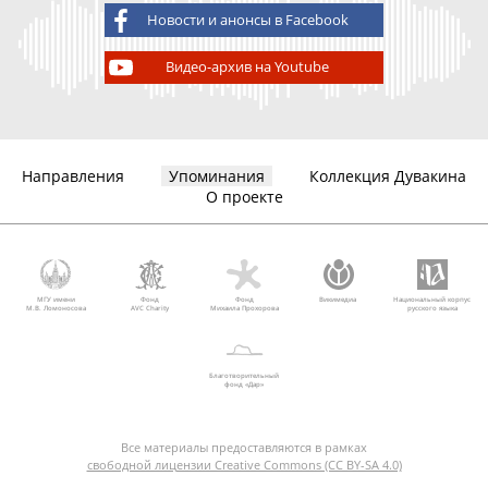
Новости и анонсы в Facebook
Видео-архив на Youtube
Направления
Упоминания
Коллекция Дувакина
О проекте
МГУ имени
Фонд
Фонд
Викимедиа
Национальный корпус
М.В. Ломоносова
AVC Charity
Михаила Прохорова
русского языка
Благотворительный
фонд «Дар»
Все материалы предоставляются в рамках
свободной лицензии Creative Commons (CC BY-SA 4.0)