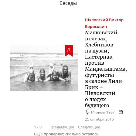
Беседы
Шкловский
Виктор
Борисович
Маяковский
в слезах,
Хлебников
Д
на дуэли,
Пастернак
против
Мандельштама,
футуристы
в салоне Лили
Брик –
Шкловский
о людях
будущего
14 июля 1967
25 октября 2016
1
/
8
Предыдущее
Следующее
В.Д.: (проверяет, сколько осталось