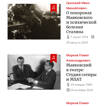
Гронский
Иван
Д
Михайлович
О похоронах
Маяковского
и психической
болезни
Сталина
1 июня 1974
29 августа 2023
Марков
Павел
Д
Александрович
Маяковский
в театре:
Студия сатиры
и МХАТ
20 января 1969
24 октября 2024
Марков
Павел