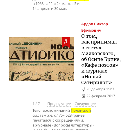
в 1968 г.: 22 и 24 марта, 5 и
14 апреля и 30 мая.
Ардов
Виктор
Ефимович
О том,
Д
как принимал
в гостях
Маяковского,
об Осипе Брике,
«Кафе поэтов»
и журнале
«Новый
Сатирикон»
20 декабря 1967
22 февраля 2017
1
/
7
Предыдущее
Следующее
Текст воспоминаний
Полонской
см.: там же, с.475– 523 (ранее
печатался, с сокращениями,
в журнале «Вопросы литературы»