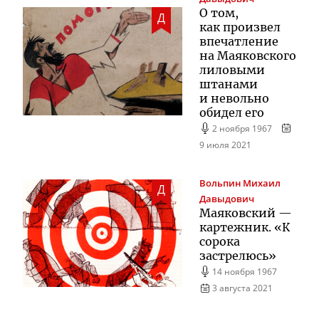
О том,
Д
как произвел
впечатление
на Маяковского
лиловыми
штанами
и невольно
обидел его
2 ноября 1967
9 июля 2021
Вольпин
Михаил
Д
Давыдович
Маяковский —
картежник. «К
сорока
застрелюсь»
14 ноября 1967
3 августа 2021