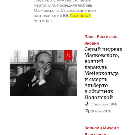
(1987, №5, с.144–198; см. также:
Черток С.М. Последняя любовь
Маяковского. С присоединением
воспоминаний В.В.
Полонской
.
Ann Arbor
Плятт
Ростислав
Янович
Серый пиджак
Д
Маяковского,
волчий
каракуль
Мейерхольда
и смерть
Альберто
в объятиях
Полонской
17 ноября 1968
28 мая 2020
Вольпин
Михаил
Давыдович