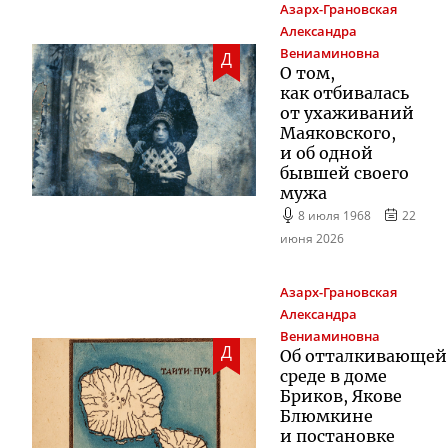
Азарх-Грановская
Александра
Вениаминовна
Д
О том,
как отбивалась
от ухаживаний
Маяковского,
и об одной
бывшей своего
мужа
8 июля 1968
22
июня 2026
Азарх-Грановская
Александра
Вениаминовна
Д
Об отталкивающей
среде в доме
Бриков, Якове
Блюмкине
и постановке