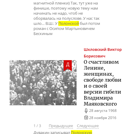
магнитной пленки) Так, тут уже на
финише, поэтому новую тему нам
начинать не надо, чтоб не
оборвалась на полуслове. У нас так
шло… В.Ш.: У
Полонской
был потом
роман с Осипом Мартыновичем
Бескиным
Шкловский
Виктор
Борисович
О счастливом
Д
Ленине,
женщинах,
свободе любви
и о своей
версии гибели
Владимира
Маяковского
28 августа 1968
28 ноября 2016
1
/
3
Предыдущее
Следующее
Дувакин записывал
Полонскую