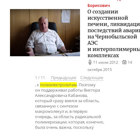
Борисович
О создании
искусственной
печени, ликвидац
последствий авари
на Чернобыльской
АЭС
и интерполимерн
комплексах
11 июля 2012
14
октября 2015
1
/
11
Предыдущее
Следующее
, к
полиэлектролитам
. Поэтому
он поддерживал работы Виктора
Александровича Кабанова,
который сразу взялся за область,
связанную с синтезом
макромолекул и, в первую
очередь, за область радикальной
полимеризации, которая, конечно,
была очень важна, поскольку