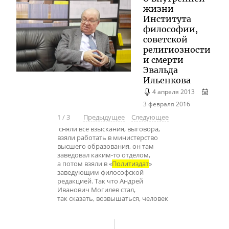
жизни
Института
философии,
советской
религиозности
и смерти
Эвальда
Ильенкова
4 апреля 2013
3 февраля 2016
1
/
3
Предыдущее
Следующее
сняли все взыскания, выговора,
взяли работать в министерство
высшего образования, он там
заведовал каким-то отделом,
а потом взяли в «
Политиздат
»
заведующим философской
редакцией. Так что Андрей
Иванович Могилев стал,
так сказать, возвышаться, человек