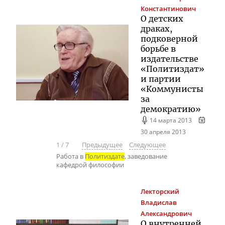
Константинович
О детских
драках,
подковерной
борьбе в
издательстве
«Политиздат»
и партии
«Коммунисты
за
демократию»
14 марта 2013
30 апреля 2013
1
/
7
Предыдущее
Следующее
Работа в
Политиздате
, заведование
кафедрой философии
Лекторский
Владислав
Александрович
О внутренней