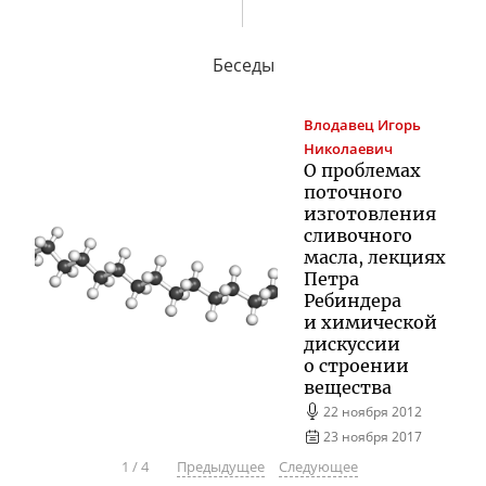
Беседы
Влодавец
Игорь
Николаевич
О проблемах
поточного
изготовления
сливочного
масла, лекциях
Петра
Ребиндера
и химической
дискуссии
о строении
вещества
22 ноября 2012
23 ноября 2017
1
/
4
Предыдущее
Следующее