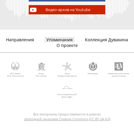
Видео-архив на Youtube
Направления
Упоминания
Коллекция Дувакина
О проекте
МГУ имени
Фонд
Фонд
Викимедиа
Национальный корпус
М.В. Ломоносова
AVC Charity
Михаила Прохорова
русского языка
Благотворительный
фонд «Дар»
Все материалы предоставляются в рамках
свободной лицензии Creative Commons (CC BY-SA 4.0)