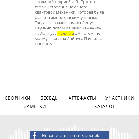
, атомной теории? И.В.: Против
теории строения на основе
квантовой механики, которая была
развита американским ученым.
Тогда его звали сначала Линус
Паулинг, потом решили изменить
на Лайнуса
Полинга
… А потом, по-
моему, снова на Лайнуса Паулинга.
При этом
СБОРНИКИ
БЕСЕДЫ
АРТЕФАКТЫ
УЧАСТНИКИ
ЗАМЕТКИ
КАТАЛОГ
Новости и анонсы в Facebook