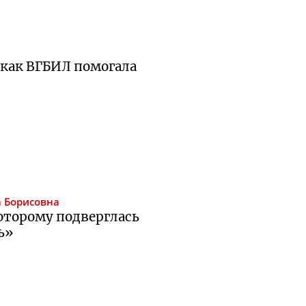
 как ВГБИЛ помогала
 Борисовна
оторому подверглась
ь»