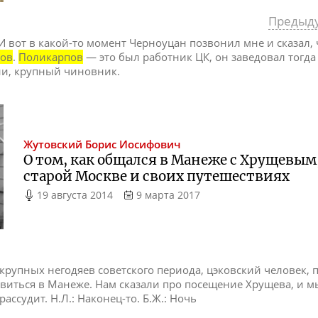
Предыд
 вот в какой-то момент Черноуцан позвонил мне и сказал, 
пов
.
Поликарпов
— это был работник ЦК, он заведовал тогд
ии, крупный чиновник.
Жутовский
Борис Иосифович
О том, как общался в Манеже с Хрущевым
старой Москве и своих путешествиях
19 августа 2014
9 марта 2017
 крупных негодяев советского периода, цэковский человек,
виться в Манеже. Нам сказали про посещение Хрущева, и 
ассудит. Н.Л.: Наконец-то. Б.Ж.: Ночь