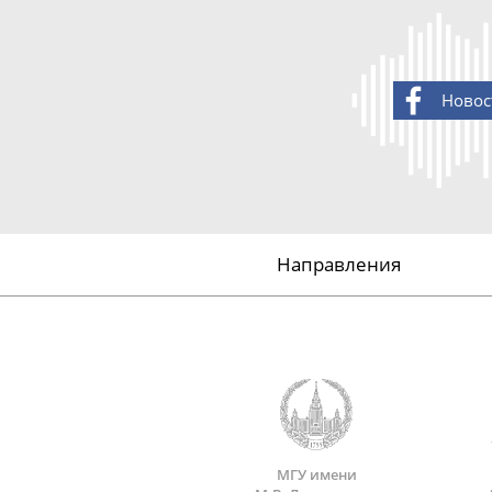
Новос
Направления
МГУ имени