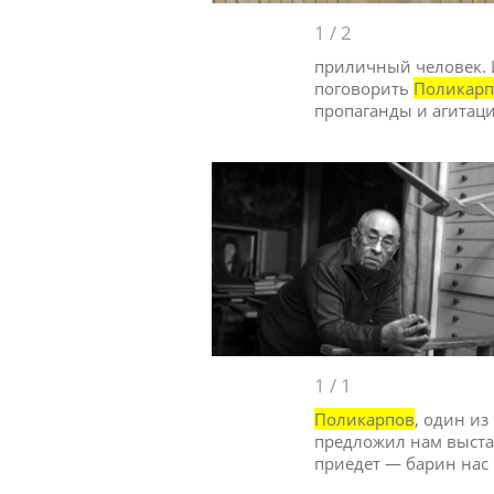
1
/
2
приличный человек. И
поговорить
Поликар
пропаганды и агитац
1
/
1
Поликарпов
, один из
предложил нам выста
приедет — барин нас р