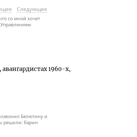
ущее
Следующее
что со мной хочет
а Управлением
, авангардистах
1960-х
,
 позвонил Белютину и
мы решили: барин