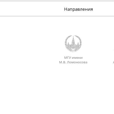
Направления
МГУ имени
М.В. Ломоносова