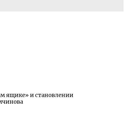
вом ящике» и становлении
емчинова