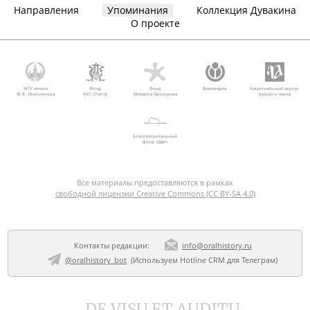
Направления
Упоминания
Коллекция Дувакина
О проекте
МГУ имени
Фонд
Фонд
Викимедиа
Национальный корпус
М.В. Ломоносова
AVC Charity
Михаила Прохорова
русского языка
Благотворительный
фонд «Дар»
Все материалы предоставляются в рамках
свободной лицензии Creative Commons (CC BY-SA 4.0)
Контакты редакции:
info@oralhistory.ru
@oralhistory_bot
(Используем
Hotline CRM для Телеграм
)
DE VISU ET AUDITU