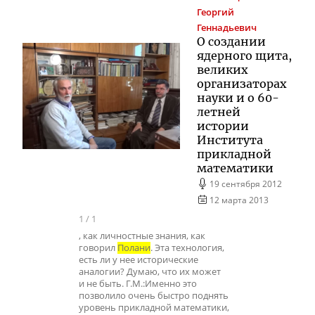
Георгий
Геннадьевич
О создании
ядерного щита,
великих
организаторах
науки и о 60-
летней
истории
Института
прикладной
математики
19 сентября 2012
12 марта 2013
1
/
1
, как личностные знания, как
говорил
Полани
. Эта технология,
есть ли у нее исторические
аналогии? Думаю, что их может
и не быть. Г.М.:Именно это
позволило очень быстро поднять
уровень прикладной математики,