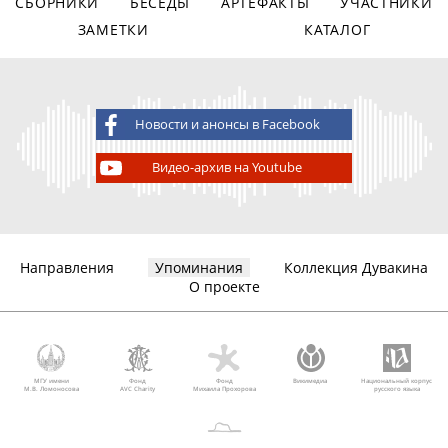
СБОРНИКИ
БЕСЕДЫ
АРТЕФАКТЫ
УЧАСТНИКИ
ЗАМЕТКИ
КАТАЛОГ
Новости и анонсы в Facebook
Видео-архив на Youtube
Направления
Упоминания
Коллекция Дувакина
О проекте
МГУ имени
Фонд
Фонд
Викимедиа
Национальный корпус
М.В. Ломоносова
AVC Charity
Михаила Прохорова
русского языка