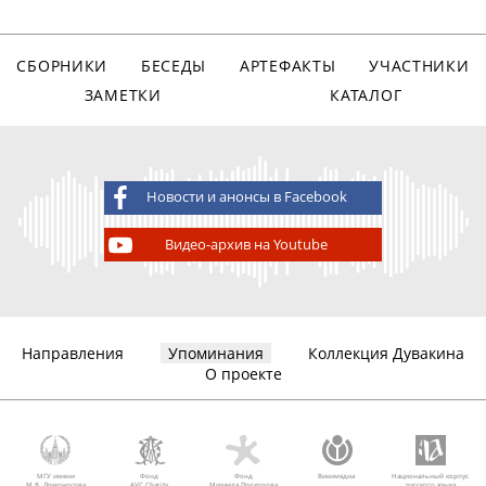
СБОРНИКИ
БЕСЕДЫ
АРТЕФАКТЫ
УЧАСТНИКИ
ЗАМЕТКИ
КАТАЛОГ
Новости и анонсы в Facebook
Видео-архив на Youtube
Направления
Упоминания
Коллекция Дувакина
О проекте
МГУ имени
Фонд
Фонд
Викимедиа
Национальный корпус
М.В. Ломоносова
AVC Charity
Михаила Прохорова
русского языка