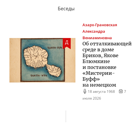
Беседы
Азарх-Грановская
Александра
Вениаминовна
Д
Об отталкивающей
среде в доме
Бриков, Якове
Блюмкине
и постановке
«
Мистерии-
Буфф
»
на немецком
18 августа 1968
7
июля 2026