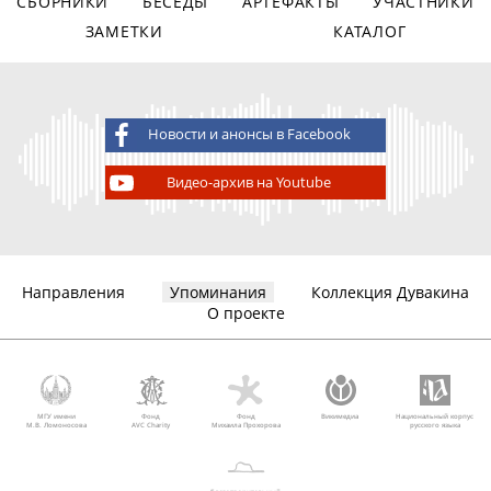
СБОРНИКИ
БЕСЕДЫ
АРТЕФАКТЫ
УЧАСТНИКИ
ЗАМЕТКИ
КАТАЛОГ
Новости и анонсы в Facebook
Видео-архив на Youtube
Направления
Упоминания
Коллекция Дувакина
О проекте
МГУ имени
Фонд
Фонд
Викимедиа
Национальный корпус
М.В. Ломоносова
AVC Charity
Михаила Прохорова
русского языка