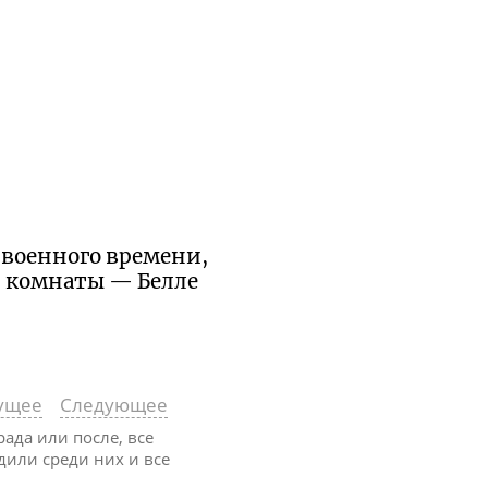
е военного времени,
й комнаты — Белле
ущее
Следующее
рада или после, все
одили среди них и все