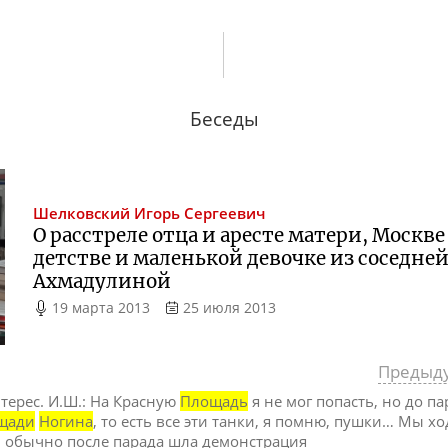
Беседы
Шелковский
Игорь Сергеевич
О расстреле отца и аресте матери, Москв
детстве и маленькой девочке из соседне
Ахмадулиной
19 марта 2013
25 июля 2013
Предыд
нтерес. И.Ш.: На Красную
Площадь
я не мог попасть, но до па
щади
Ногина
, то есть все эти танки, я помню, пушки… Мы х
м обычно после парада шла демонстрация