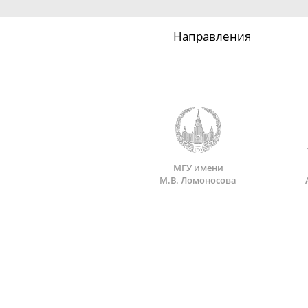
Направления
МГУ имени
М.В. Ломоносова