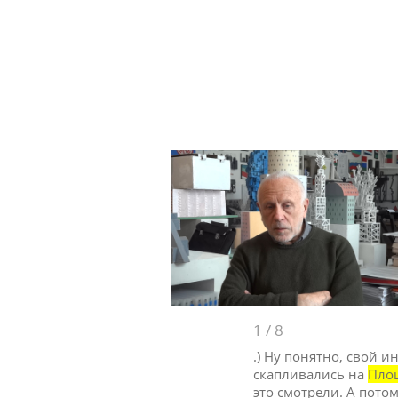
1
/
8
.) Ну понятно, свой и
скапливались на
Пло
это смотрели. А пото