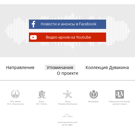
Новости и анонсы в Facebook
Видео-архив на Youtube
Направления
Упоминания
Коллекция Дувакина
О проекте
МГУ имени
Фонд
Фонд
Викимедиа
Национальный корпус
М.В. Ломоносова
AVC Charity
Михаила Прохорова
русского языка
Благотворительный
фонд «Дар»