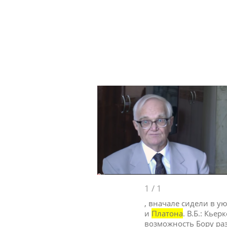
1
/
1
, вначале сидели в у
и
Платона
. В.Б.: Кье
возможность Бору ра