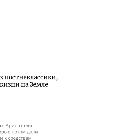
х постнеклассики,
жизни на Земле
я с Аристотеля
оторые потом дали
и к средствам