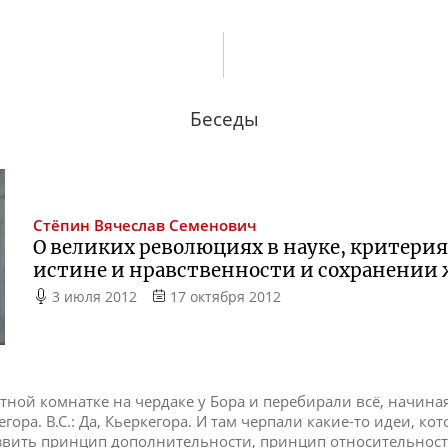
Беседы
Стёпин
Вячеслав Семенович
О великих революциях в науке, критерия
истине и нравственности и сохранении 
3 июля 2012
17 октября 2012
ютной комнатке на чердаке у Бора и перебирали всё, начина
ркегора. В.С.: Да, Кьеркегора. И там черпали какие-то идеи, к
звить принцип дополнительности, принцип относительност