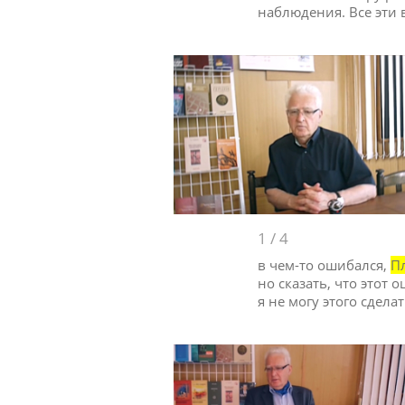
наблюдения. Все эти 
1
/
4
в чем-то ошибался,
П
но сказать, что этот о
я не могу этого сдела