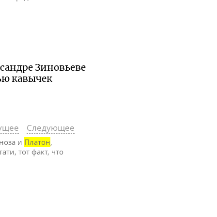
ксандре Зиновьеве
ью кавычек
ущее
Следующее
иноза и
Платон
,
тати, тот факт, что