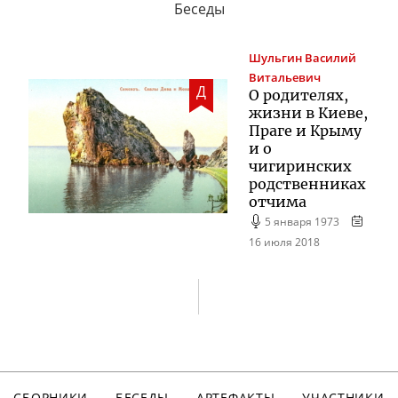
Беседы
Шульгин
Василий
Витальевич
Д
О родителях,
жизни в Киеве,
Праге и Крыму
и о
чигиринских
родственниках
отчима
5 января 1973
16 июля 2018
СБОРНИКИ
БЕСЕДЫ
АРТЕФАКТЫ
УЧАСТНИКИ