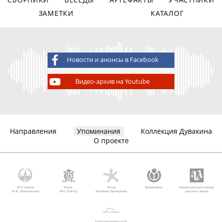
ЗАМЕТКИ
КАТАЛОГ
Новости и анонсы в Facebook
Видео-архив на Youtube
Направления
Упоминания
Коллекция Дувакина
О проекте
МГУ имени
Фонд
Фонд
Викимедиа
Национальный корпус
М.В. Ломоносова
AVC Charity
Михаила Прохорова
русского языка
Благотворительный