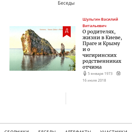
Беседы
Шульгин
Василий
Витальевич
Д
О родителях,
жизни в Киеве,
Праге и Крыму
и о
чигиринских
родственниках
отчима
5 января 1973
16 июля 2018
СБОРНИКИ
БЕСЕДЫ
АРТЕФАКТЫ
УЧАСТНИКИ