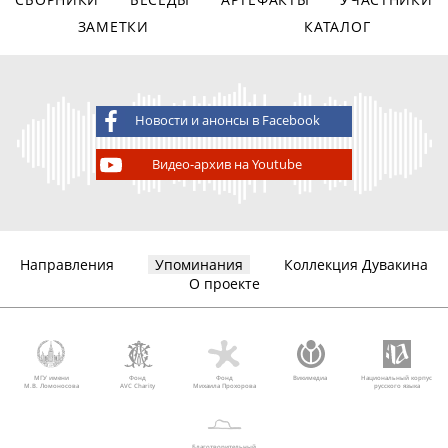
ЗАМЕТКИ
КАТАЛОГ
Новости и анонсы в Facebook
Видео-архив на Youtube
Направления
Упоминания
Коллекция Дувакина
О проекте
МГУ имени
Фонд
Фонд
Викимедиа
Национальный корпус
М.В. Ломоносова
AVC Charity
Михаила Прохорова
русского языка
Благотворительный