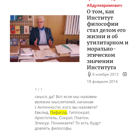
Абдулкеримович
О том, как
Институт
философии
стал делом его
жизни и об
утилитарном и
морально-
этическом
значении
Института
6 ноября 2013
18 февраля 2014
1
/
1
смысл, да? Вот если мы назовем
великих мыслителей, начиная
с Античности, кого вы назовете?
Евклид,
Пифагор
, Гиппократ,
Аристотель, Сократ, Платон,
Эпикур. Понимаете? То есть будут
довлеть философы.