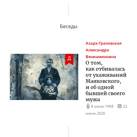
Беседы
Азарх-Грановская
Александра
Вениаминовна
Д
О том,
как отбивалась
от ухаживаний
Маяковского,
и об одной
бывшей своего
мужа
8 июля 1968
22
июня 2026