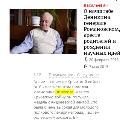
Васильевич
О начштабе
Деникина,
генерале
Романовском,
аресте
родителей и
рождении
научных идей
20 февраля 2013
7 мая 2013
1
/
2
Предыдущее
Следующее
Значит, в течение Крымской войны
он был ассистентом Николая
Ивановича
Пирогова
, и за эту
Крымскую войну он получил
медаль с Андреевской лентой. Это
была очень высокая для молодого
полкового лекаря награда. Т.Б.: Тем
более для молодого. Б.Р