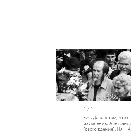
1
/
1
Е.Ч.: Дело в том, что
изумлению Александра
[расхождение]. Н.Ф.: 