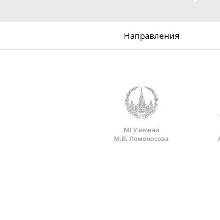
Направления
МГУ имени
М.В. Ломоносова