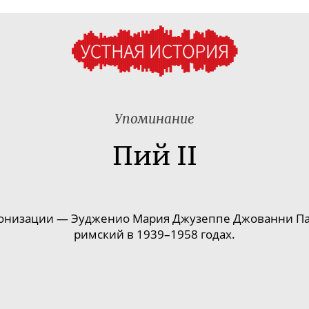
Упоминание
Пий II
 интронизации — Эудженио Мария Джузеппе Джованни 
римский в 19
39–195
8 годах.