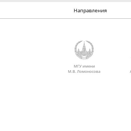
Направления
МГУ имени
М.В. Ломоносова