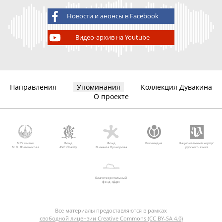
Новости и анонсы в Facebook
Видео-архив на Youtube
Направления
Упоминания
Коллекция Дувакина
О проекте
МГУ имени
Фонд
Фонд
Викимедиа
Национальный корпус
М.В. Ломоносова
AVC Charity
Михаила Прохорова
русского языка
Благотворительный
фонд «Дар»
Все материалы предоставляются в рамках
свободной лицензии Creative Commons (CC BY-SA 4.0)