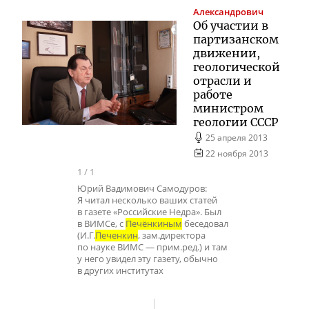
Александрович
Об участии в
партизанском
движении,
геологической
отрасли и
работе
министром
геологии СССР
25 апреля 2013
22 ноября 2013
1
/
1
Юрий Вадимович Самодуров:
Я читал несколько ваших статей
в газете «Российские Недра». Был
в ВИМСе, с
Печёнкиным
беседовал
(И.Г.
Печенкин
, зам.директора
по науке ВИМС — прим.ред.) и там
у него увидел эту газету, обычно
в других институтах