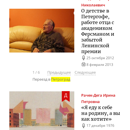
Николаевич
О детстве в
Петергофе,
работе отца с
академиком
Ферсманом и
забытой
Ленинской
премии
25 октября 2012
8 февраля 2013
1
/
6
Предыдущее
Следующее
Переезд в
Петроград
Д
Рачек-Дега
Ирина
Петровна
«Я еду к себе
на родину, а вы
как хотите»
17 декабря 1976