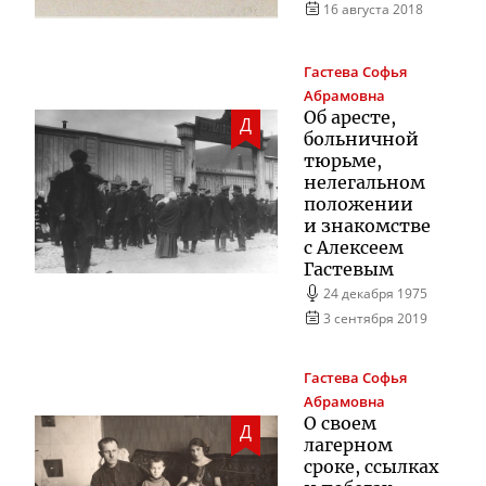
16 августа 2018
Гастева
Софья
Абрамовна
Об аресте,
Д
больничной
тюрьме,
нелегальном
положении
и знакомстве
с Алексеем
Гастевым
24 декабря 1975
3 сентября 2019
Гастева
Софья
Абрамовна
О своем
Д
лагерном
сроке, ссылках