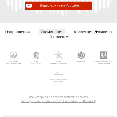
Видео-архив на Youtube
Направления
Упоминания
Коллекция Дувакина
О проекте
МГУ имени
Фонд
Фонд
Викимедиа
Национальный корпус
М.В. Ломоносова
AVC Charity
Михаила Прохорова
русского языка
Благотворительный
фонд «Дар»
Все материалы предоставляются в рамках
свободной лицензии Creative Commons (CC BY-SA 4.0)