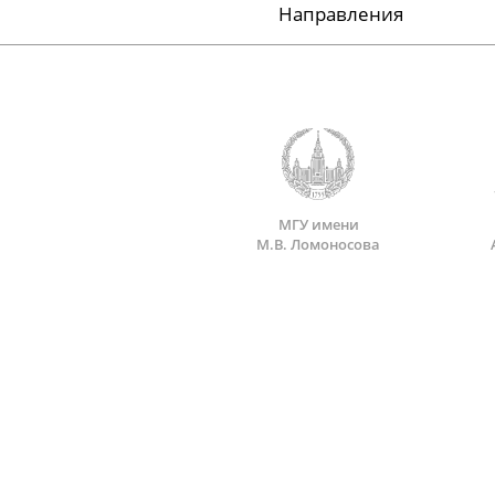
Направления
МГУ имени
М.В. Ломоносова