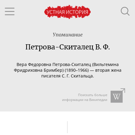
Упоминание
Петрова-Скиталец В. Ф.
Вера Федоровна
Петрова-Скиталец
(
Вильгемина
Фридриховна
Бримбер) (18
90–196
6) — вторая жена
писателя С. Г. Скитальца.
Поискать больше
информации на Википедии