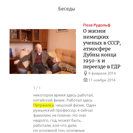
Беседы
Позе
Рудольф
О жизни
немецких
ученых в СССР,
атмосфере
Дубны конца
1950-х и
переезде в ГДР
6 февраля 2014
11 ноября 2014
1
/
1
некоторое время здесь работал,
китайский физик. Работал здесь
Петржилка
, чешский физик. Один
румынский профессор, я сейчас
фамилию не помню. Но они
недолго, год, может быть,
работали, кое-что дали,
но основной тон, основные