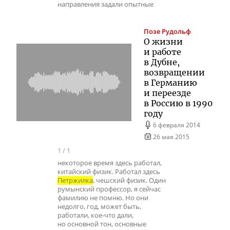
направления задали опытные
Позе
Рудольф
О жизни
и работе
в Дубне,
возвращении
в Германию
и переезде
в Россию в 1990
году
6 февраля 2014
26 мая 2015
1
/
1
некоторое время здесь работал,
китайский физик. Работал здесь
Петржилка
, чешский физик. Один
румынский профессор, я сейчас
фамилию не помню. Но они
недолго, год, может быть,
работали, кое-что дали,
но основной тон, основные