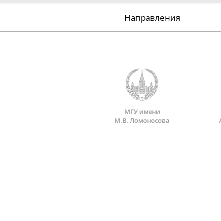
Направления
МГУ имени
М.В. Ломоносова