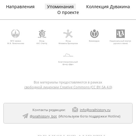
Направления
Упоминания
Коллекция Дувакина
О проекте
МГУ имени
Фонд
Фонд
Викимедиа
Национальный корпус
М.В. Ломоносова
AVC Charity
Михаила Прохорова
русского языка
Благотворительный
фонд «Дар»
Все материалы предоставляются в рамках
свободной лицензии Creative Commons (CC BY-SA 4.0)
Контакты редакции:
info@oralhistory.ru
@oralhistory_bot
(Используем
бота поддержки Hotline
)