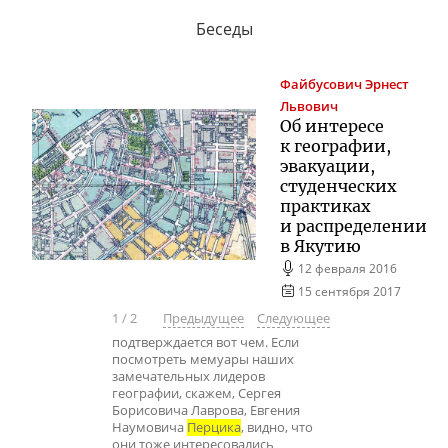
Беседы
Файбусович
Эрнест
Львович
Об интересе
к географии,
эвакуации,
студенческих
практиках
и распределении
в Якутию
12 февраля 2016
15 сентября 2017
1
/
2
Предыдущее
Следующее
подтверждается вот чем. Если
посмотреть мемуары наших
замечательных лидеров
географии, скажем, Сергея
Борисовича Лаврова, Евгения
Наумовича
Перцика
, видно, что
они тоже интересовались