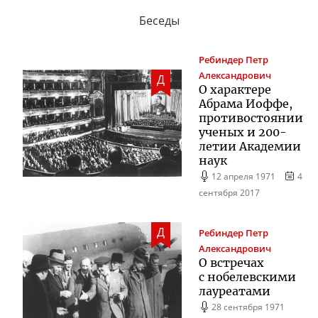
Беседы
Ребиндер
Петр
Александрович
Д
О характере
Абрама Иоффе,
противостоянии
ученых и
200-
летии
Академии
наук
12 апреля 1971
4
сентября 2017
Д
Ребиндер
Петр
Александрович
О встречах
с нобелевскими
лауреатами
28 сентября 1971