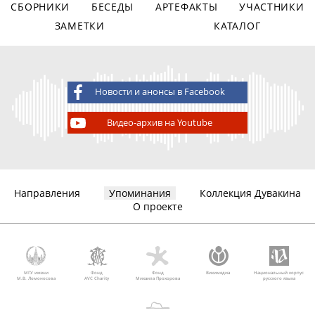
СБОРНИКИ
БЕСЕДЫ
АРТЕФАКТЫ
УЧАСТНИКИ
ЗАМЕТКИ
КАТАЛОГ
Новости и анонсы в Facebook
Видео-архив на Youtube
Направления
Упоминания
Коллекция Дувакина
О проекте
МГУ имени
Фонд
Фонд
Викимедиа
Национальный корпус
М.В. Ломоносова
AVC Charity
Михаила Прохорова
русского языка