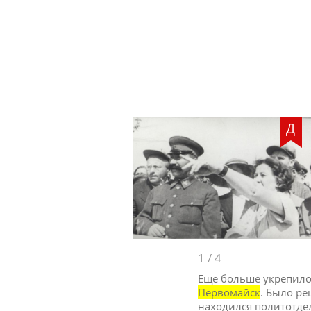
Д
1
/
4
Еще больше укрепилос
Первомайск
. Было ре
находился политотде