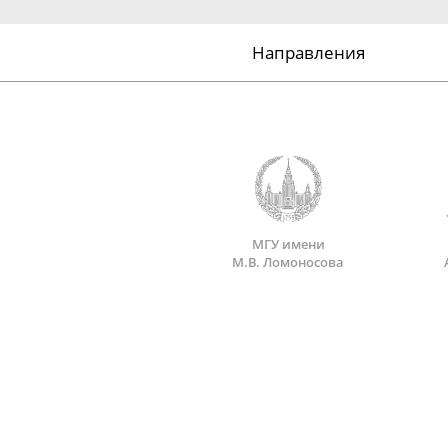
Направления
МГУ имени
М.В. Ломоносова