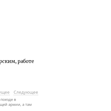
рским, работе
ущее
Следующее
 поезде в
ющей армии, а там