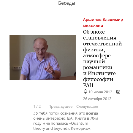
Беседы
Аршинов
Владимир
Иванович
Об эпохе
становления
отечественной
физики,
атмосфере
научной
романтики
и Институте
философии
РАН
10 июля 2012
26 октября 2012
1
/
2
Предыдущее
Следующее
.: У тебя поток сознания, это всегда
очень интересно. В.А.: Книга в 70-м
году мне попалась «Quantum
theory and beyond»: Кембридж