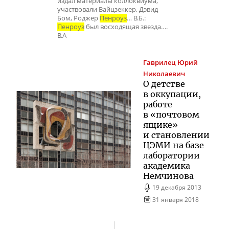
издал материалы коллоквиума,
участвовали Вайцзеккер, Дэвид
Бом, Роджер
Пенроуз
… В.Б.:
Пенроуз
был восходящая звезда….
В.А
Гаврилец
Юрий
Николаевич
О детстве
в оккупации,
работе
в «почтовом
ящике»
и становлении
ЦЭМИ на базе
лаборатории
академика
Немчинова
19 декабря 2013
31 января 2018