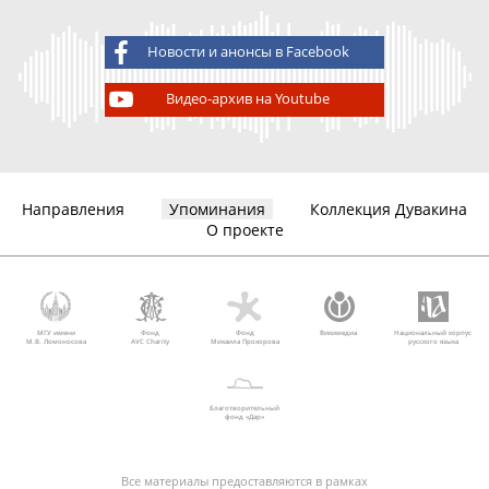
Новости и анонсы в Facebook
Видео-архив на Youtube
Направления
Упоминания
Коллекция Дувакина
О проекте
МГУ имени
Фонд
Фонд
Викимедиа
Национальный корпус
М.В. Ломоносова
AVC Charity
Михаила Прохорова
русского языка
Благотворительный
фонд «Дар»
Все материалы предоставляются в рамках