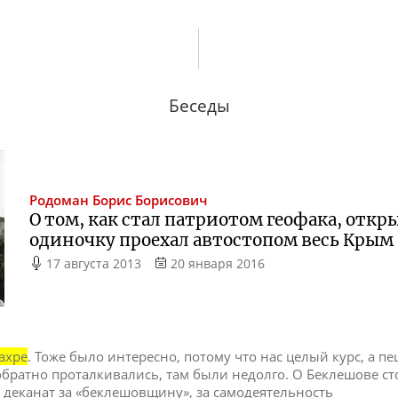
Беседы
Родоман
Борис Борисович
О том, как стал патриотом геофака, откры
одиночку проехал автостопом весь Крым
17 августа 2013
20 января 2016
ахре
. Тоже было интересно, потому что нас целый курс, а пе
обратно проталкивались, там были недолго. О Беклешове ст
 деканат за «беклешовщину», за самодеятельность