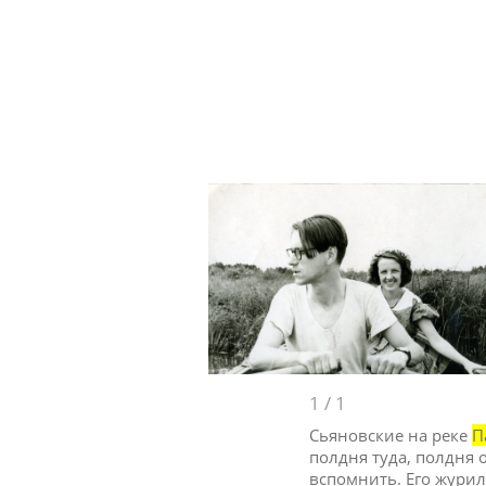
1
/
1
Сьяновские на реке
П
полдня туда, полдня 
вспомнить. Его журил