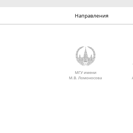
Направления
МГУ имени
М.В. Ломоносова