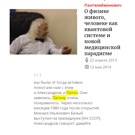
Пантелеймонович
О физике
живого,
человеке как
квантовой
системе и
новой
медицинской
парадигме
22 апреля 2013
12 мая 2014
1
/
1
мы были. И тогда активно
помогали нам с этим
и Александров, и
Патон
. Они
завелись,
Патону
очень
понравилось. Через несколько
месяцев 1980 года после открытия
Михаил Ульянович Белый
выступил на президиуме [АН СССР].
Александров говорит: давайте