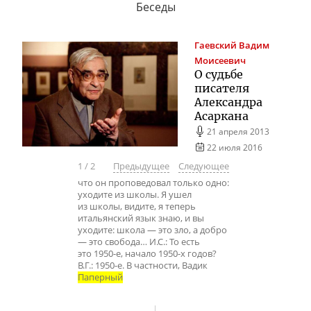
Беседы
Гаевский
Вадим
Моисеевич
О судьбе
писателя
Александра
Асаркана
21 апреля 2013
22 июля 2016
1
/
2
Предыдущее
Следующее
что он проповедовал только одно:
уходите из школы. Я ушел
из школы, видите, я теперь
итальянский язык знаю, и вы
уходите: школа — это зло, а добро
— это свобода… И.С.: То есть
это 1950-е, начало 1950-х годов?
В.Г.: 1950-е. В частности, Вадик
Паперный