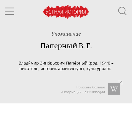
Упоминание
Паперный В. Г.
Влади́мир Зино́вьевич Папе́рный (род. 1944) –
писатель, историк архитектуры, культуролог.
Поискать больше
информации на Википедии