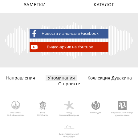
ЗАМЕТКИ
КАТАЛОГ
Новости и анонсы в Facebook
Видео-архив на Youtube
Направления
Упоминания
Коллекция Дувакина
О проекте
МГУ имени
Фонд
Фонд
Викимедиа
Национальный корпус
М.В. Ломоносова
AVC Charity
Михаила Прохорова
русского языка
Благотворительный
фонд «Дар»