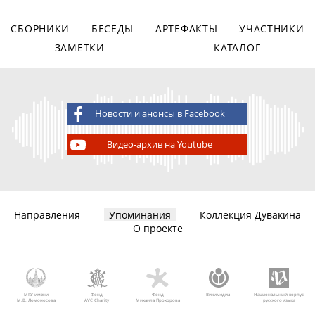
СБОРНИКИ
БЕСЕДЫ
АРТЕФАКТЫ
УЧАСТНИКИ
ЗАМЕТКИ
КАТАЛОГ
Новости и анонсы в Facebook
Видео-архив на Youtube
Направления
Упоминания
Коллекция Дувакина
О проекте
МГУ имени
Фонд
Фонд
Викимедиа
Национальный корпус
М.В. Ломоносова
AVC Charity
Михаила Прохорова
русского языка