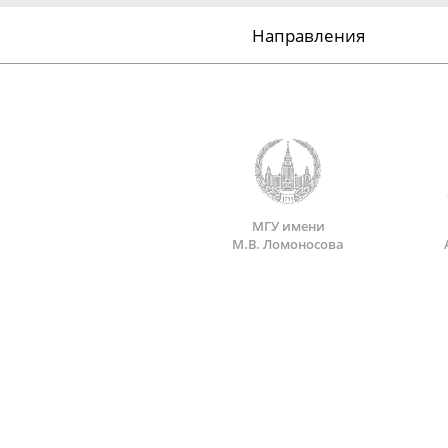
Направления
МГУ имени
М.В. Ломоносова